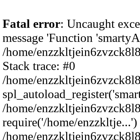
Fatal error
: Uncaught exce
message 'Function 'smartyAu
/home/enzzkltjein6zvzck8l8
Stack trace: #0
/home/enzzkltjein6zvzck8l8
spl_autoload_register('smar
/home/enzzkltjein6zvzck8l8
require('/home/enzzkltje...')
/home/enzzkltjein6zvzck8l8