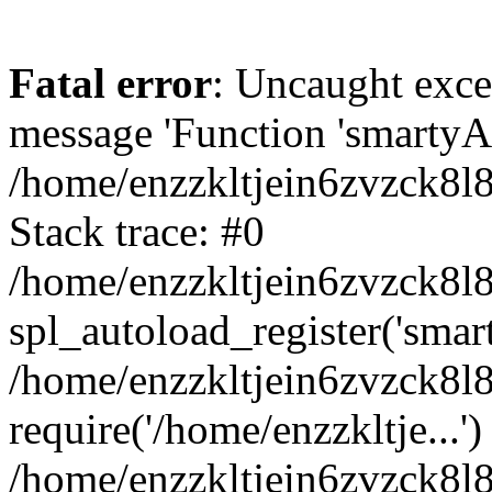
Fatal error
: Uncaught exce
message 'Function 'smartyAu
/home/enzzkltjein6zvzck8l8
Stack trace: #0
/home/enzzkltjein6zvzck8l8
spl_autoload_register('smar
/home/enzzkltjein6zvzck8l8
require('/home/enzzkltje...')
/home/enzzkltjein6zvzck8l8